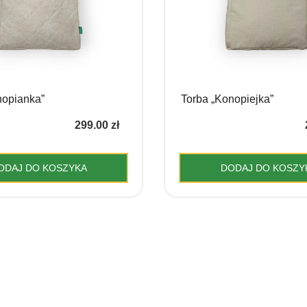
produktu
nopianka”
Torba „Konopiejka”
299.00
zł
ODAJ DO KOSZYKA
DODAJ DO KOSZY