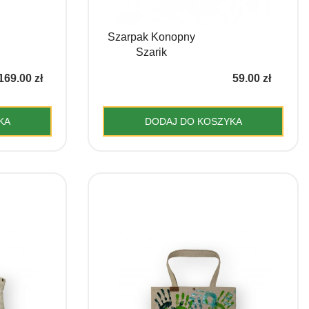
Szarpak Konopny
Szarik
169.00
zł
59.00
zł
KA
DODAJ DO KOSZYKA