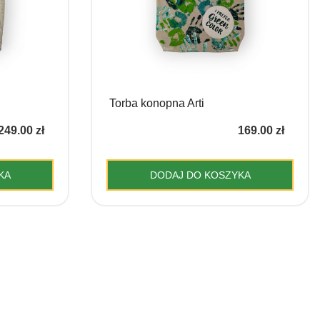
Torba konopna Arti
249.00
zł
169.00
zł
KA
DODAJ DO KOSZYKA