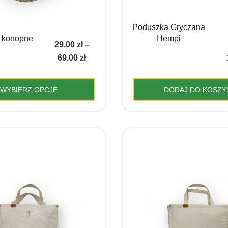
Poduszka Gryczana
 konopne
Hempi
29.00
zł
–
Zakres
69.00
zł
cen:
od
WYBIERZ OPCJE
DODAJ DO KOSZY
29.00 zł
Ten
do
produkt
69.00 zł
ma
wiele
wariantów.
Opcje
można
wybrać
na
stronie