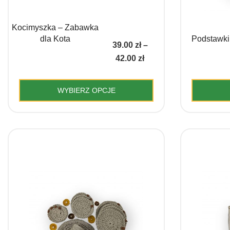
Kocimyszka – Zabawka
dla Kota
Podstawki
39.00
zł
–
Zakres
42.00
zł
cen:
od
WYBIERZ OPCJE
39.00 zł
Ten
do
produkt
42.00 zł
ma
wiele
wariantów.
Opcje
można
wybrać
na
stronie