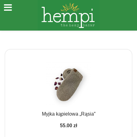
Przejdź
do
treści
Myjka kąpielowa „Rąsia”
55.00
zł