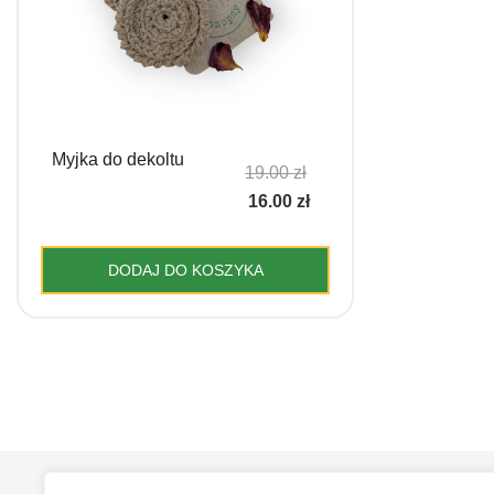
Myjka do dekoltu
Pierwotna
19.00
zł
Aktualna
cena
16.00
zł
cena
wynosiła:
wynosi:
19.00 zł.
DODAJ DO KOSZYKA
16.00 zł.