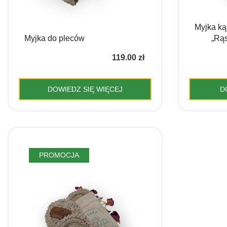
Myjka ką
Myjka do pleców
„Rąs
119.00
zł
DOWIEDZ SIĘ WIĘCEJ
D
PROMOCJA