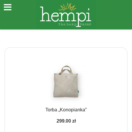
Przejdź
do
treści
Torba „Konopianka”
299.00
zł