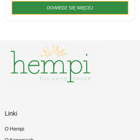
wynosiła:
wynosi:
DOWIEDZ SIĘ WIĘCEJ
399.00 zł.
349.00 zł.
Linki
O Hempi