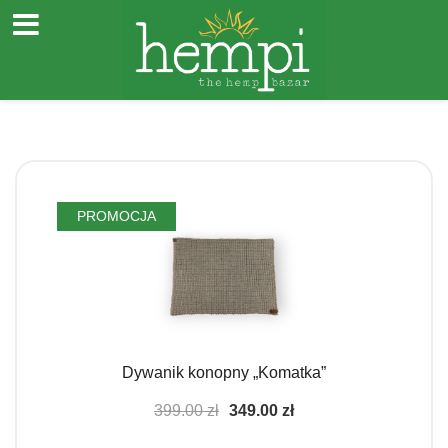
Przejdź
do
PROMOCJA
treści
Dywanik konopny „Komatka”
Pierwotna
Aktualna
399.00
zł
349.00
zł
cena
cena