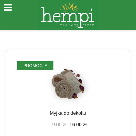
Przejdź
do
PROMOCJA
treści
Myjka do dekoltu
Pierwotna
Aktualna
19.00
zł
16.00
zł
cena
cena