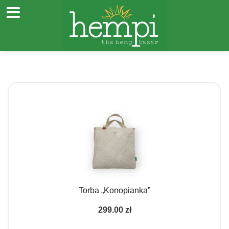
Przejdź
do
treści
Torba „Konopianka”
299.00
zł