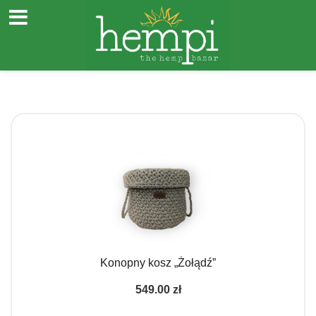
Przejdź
do
treści
Konopny kosz „Żołądź”
549.00
zł