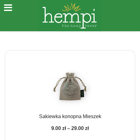
Przejdź
do
treści
Sakiewka konopna Mieszek
Zakres
9.00
zł
–
29.00
zł
cen: