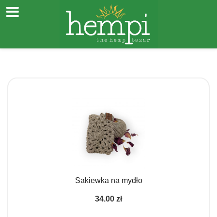
Przejdź
do
treści
Sakiewka na mydło
34.00
zł