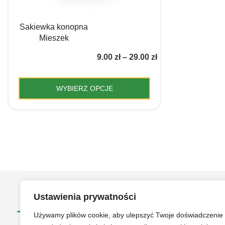
Sakiewka konopna
Mieszek
Zakres
9.00
zł
–
29.00
zł
cen:
od
WYBIERZ OPCJE
9.00 zł
Ten
do
produkt
29.00 zł
ma
wiele
wariantów.
Opcje
można
Ustawienia prywatności
wybrać
na
Używamy plików cookie, aby ulepszyć Twoje doświadczenie
stronie