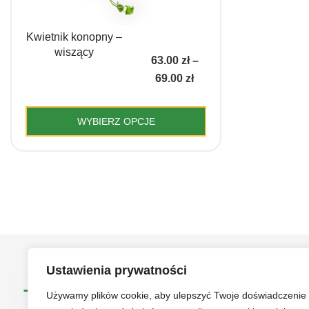
Kwietnik konopny –
wiszący
63.00
zł
–
Zakres
69.00
zł
cen:
od
WYBIERZ OPCJE
63.00 zł
Ten
do
produkt
69.00 zł
ma
wiele
wariantów.
Opcje
można
Ustawienia prywatności
wybrać
na
Używamy plików cookie, aby ulepszyć Twoje doświadczenie
stronie