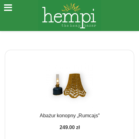
Przejdź
do
treści
Abażur konopny „Rumcajs”
249.00
zł