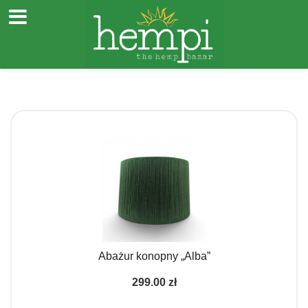
Przejdź
do
treści
Abażur konopny „Alba”
299.00
zł