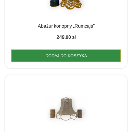
Abażur konopny „Rumcajs”
249.00
zł
DODAJ DO KOSZYKA