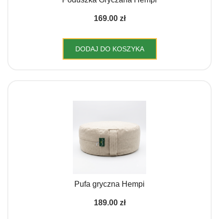
produktu
169.00
zł
DODAJ DO KOSZYKA
Pufa gryczna Hempi
189.00
zł