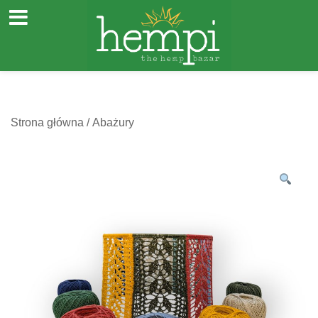
Przejdź
Strona główna
/
Abażury
do
treści