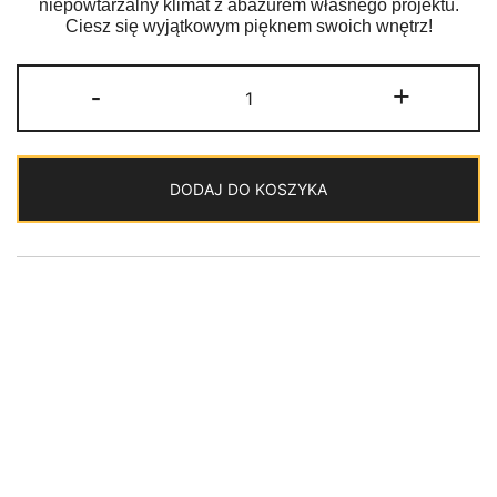
niepowtarzalny klimat z abażurem własnego projektu.
Ciesz się wyjątkowym pięknem swoich wnętrz!
ilość
-
+
Zaprojektuj
własny
abażur
DODAJ DO KOSZYKA